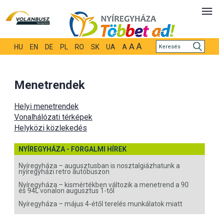
A
A
HU
EN
DE
PL
RO
SK
UA
A
Menetrendek
Helyi menetrendek
Vonalhálózati térképek
Helyközi közlekedés
NYÍREGYHÁZA - FORGALMI HÍREK
Nyíregyháza – augusztusban is nosztalgiázhatunk a
nyíregyházi retro autóbuszon
Nyíregyháza – kismértékben változik a menetrend a 90
és 94L vonalon augusztus 1-től
Nyíregyháza – május 4-étől terelés munkálatok miatt