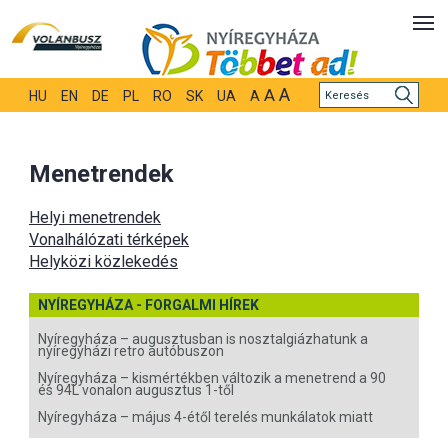
A
A
HU
EN
DE
PL
RO
SK
UA
A
Menetrendek
Helyi menetrendek
Vonalhálózati térképek
Helyközi közlekedés
NYÍREGYHÁZA - FORGALMI HÍREK
Nyíregyháza – augusztusban is nosztalgiázhatunk a
nyíregyházi retro autóbuszon
Nyíregyháza – kismértékben változik a menetrend a 90
és 94L vonalon augusztus 1-től
Nyíregyháza – május 4-étől terelés munkálatok miatt